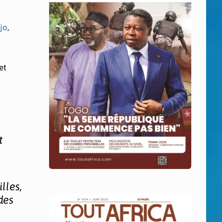
jo
,
et
t
lles,
des