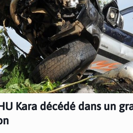
 CHU Kara décédé dans un gr
on