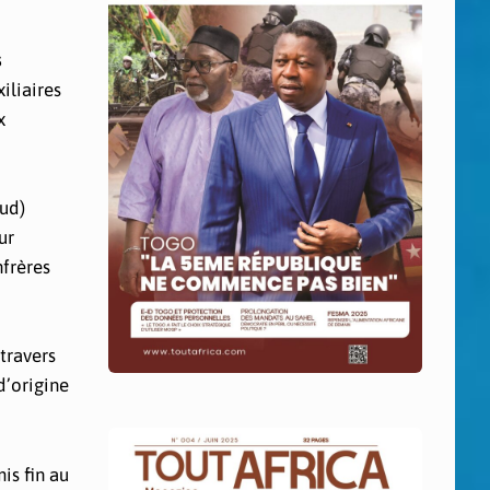
s
iliaires
x
sud)
ur
nfrères
travers
d’origine
is fin au