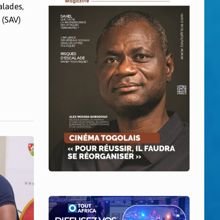
alades,
 (SAV)