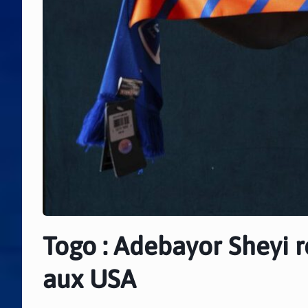
Togo : Adebayor Sheyi r
aux USA